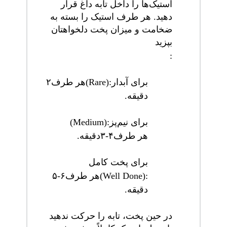
استیک‌ها را داخل تابه داغ قرار
دهید. هر طرف استیک را بسته به
ضخامت و میزان پخت دلخواهتان
بپزید
:
برای آبدار
(Rare):
هر طرف
۲
دقیقه
.
برای نیم‌پز
(Medium):
هر طرف
۳-۴
دقیقه
.
برای پخت کامل
(Well Done):
هر طرف
۵-۶
دقیقه
.
در حین پخت، تابه را حرکت ندهید